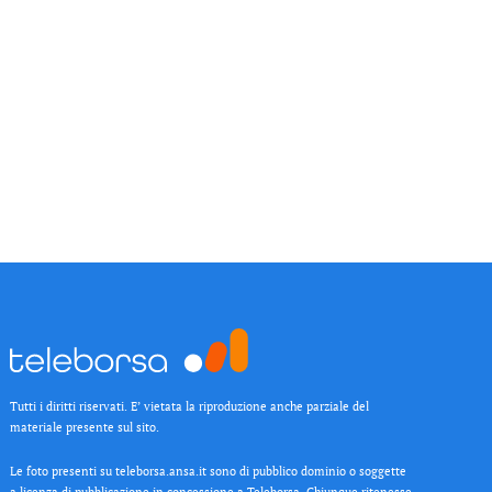
Tutti i diritti riservati. E’ vietata la riproduzione anche parziale del
materiale presente sul sito.
Le foto presenti su teleborsa.ansa.it sono di pubblico dominio o soggette
a licenza di pubblicazione in concessione a Teleborsa. Chiunque ritenesse