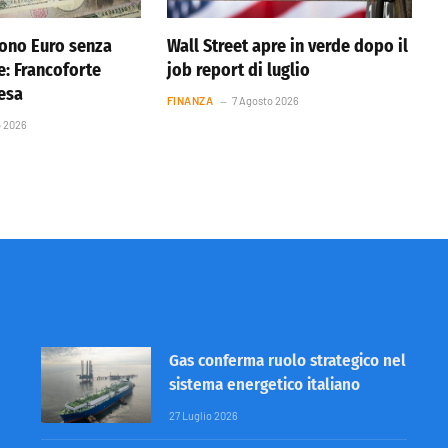
ono Euro senza
Wall Street apre in verde dopo il
e: Francoforte
job report di luglio
resa
FINANZA
7 Agosto 2026
o 2026
Gas conferma ruolo strategico nel
sistema energetico italiano
27 Luglio 2026