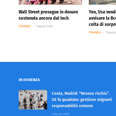
Wall Street prosegue in denaro
Yen, Usa vend
sostenuta ancora dal tech
avvisare la Bc
colta di sorp
FINANZA
7 Agosto 2026
FINANZA
7 Agost
IN EVIDENZA
Ceuta, Madrid: “Nessun rischio”.
UE fa quadrato: gestione migranti
responsabilità comune
4 Agosto 2026