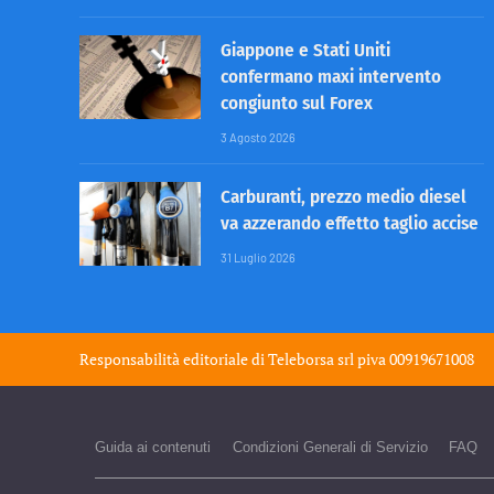
Giappone e Stati Uniti
confermano maxi intervento
congiunto sul Forex
3 Agosto 2026
Carburanti, prezzo medio diesel
va azzerando effetto taglio accise
31 Luglio 2026
Responsabilità editoriale di
Teleborsa srl
piva 00919671008
Guida ai contenuti
Condizioni Generali di Servizio
FAQ