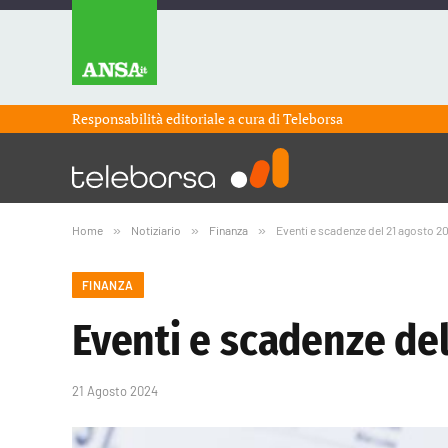
Responsabilità editoriale a cura di
Teleborsa
Home
»
Notiziario
»
Finanza
»
Eventi e scadenze del 21 agosto 2
FINANZA
Eventi e scadenze del
21 Agosto 2024