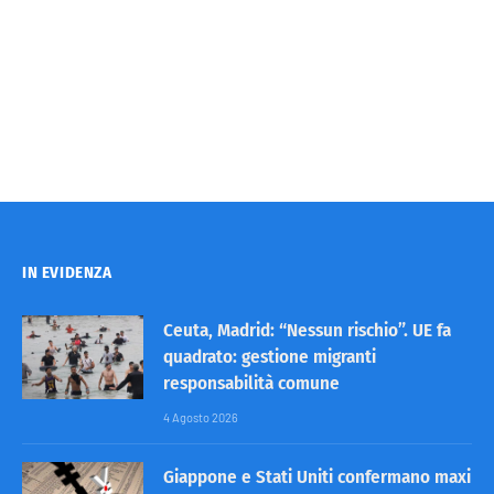
IN EVIDENZA
Ceuta, Madrid: “Nessun rischio”. UE fa
quadrato: gestione migranti
responsabilità comune
4 Agosto 2026
Giappone e Stati Uniti confermano maxi