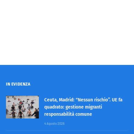
IN EVIDENZA
Ceuta, Madrid: “Nessun rischio”. UE fa
quadrato: gestione migranti
responsabilità comune
4 Agosto 2026