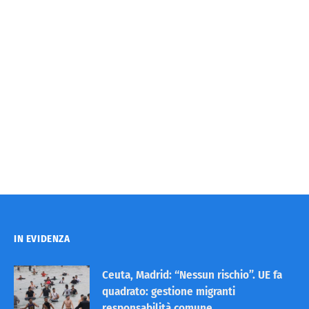
IN EVIDENZA
Ceuta, Madrid: “Nessun rischio”. UE fa
quadrato: gestione migranti
responsabilità comune