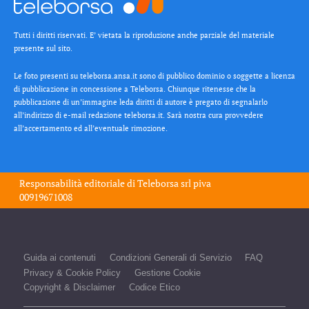
Tutti i diritti riservati. E’ vietata la riproduzione anche parziale del materiale
presente sul sito.
Le foto presenti su teleborsa.ansa.it sono di pubblico dominio o soggette a licenza
di pubblicazione in concessione a Teleborsa. Chiunque ritenesse che la
pubblicazione di un’immagine leda diritti di autore è pregato di segnalarlo
all’indirizzo di e-mail redazione teleborsa.it. Sarà nostra cura provvedere
all’accertamento ed all’eventuale rimozione.
Responsabilità editoriale di
Teleborsa srl
piva
00919671008
Guida ai contenuti
Condizioni Generali di Servizio
FAQ
Privacy & Cookie Policy
Gestione Cookie
Copyright & Disclaimer
Codice Etico