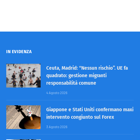
IN EVIDENZA
Ceuta, Madrid: “Nessun rischio”. UE fa
quadrato: gestione migranti
responsabilità comune
4 Agosto 2026
Giappone e Stati Uniti confermano maxi
intervento congiunto sul Forex
3 Agosto 2026