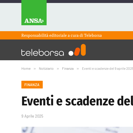
Responsabilità editoriale a cura di
Teleborsa
Home
»
Notiziario
»
Finanza
»
Eventi e scadenze del 9 aprile 202
FINANZA
Eventi e scadenze del
9 Aprile 2025