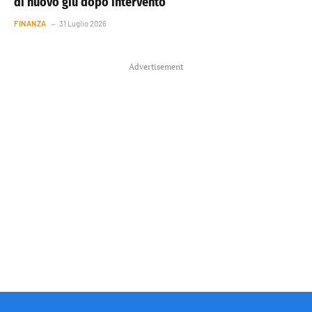
di nuovo giù dopo intervento
FINANZA
31 Luglio 2026
Advertisement