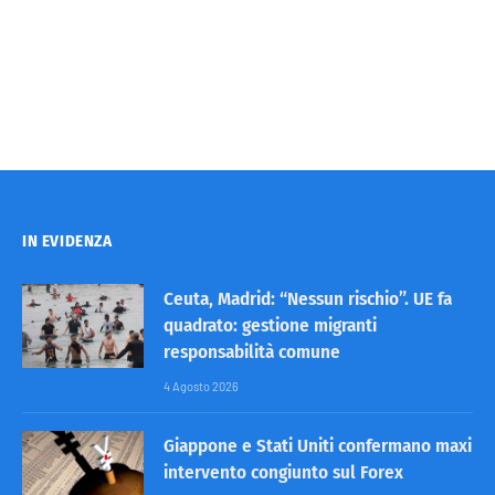
IN EVIDENZA
Ceuta, Madrid: “Nessun rischio”. UE fa
quadrato: gestione migranti
responsabilità comune
4 Agosto 2026
Giappone e Stati Uniti confermano maxi
intervento congiunto sul Forex