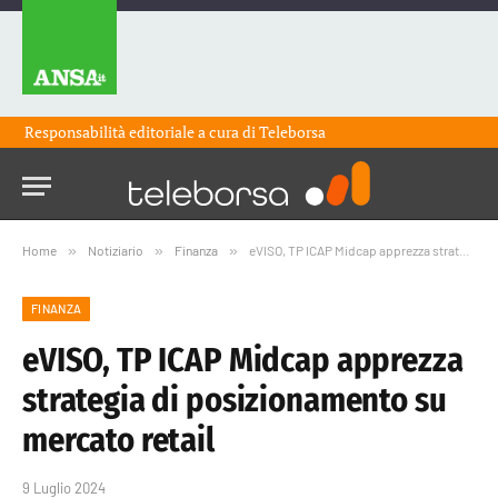
Responsabilità editoriale a cura di
Teleborsa
Home
»
Notiziario
»
Finanza
»
eVISO, TP ICAP Midcap apprezza strategia di posizionamento su mercato retail
FINANZA
eVISO, TP ICAP Midcap apprezza
strategia di posizionamento su
mercato retail
9 Luglio 2024