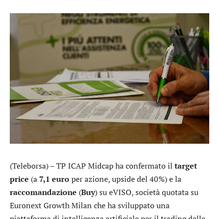
(Teleborsa) – TP ICAP Midcap ha confermato il
target
price
(a
7,1 euro
per azione, upside del 40%) e la
raccomandazione
(
Buy
) su
eVISO
, società quotata su
Euronext Growth Milan che ha sviluppato una
piattaforma di intelligenza artificiale per il trading delle