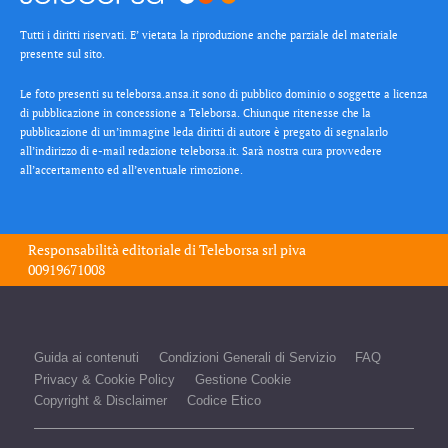
Tutti i diritti riservati. E’ vietata la riproduzione anche parziale del materiale
presente sul sito.
Le foto presenti su teleborsa.ansa.it sono di pubblico dominio o soggette a licenza
di pubblicazione in concessione a Teleborsa. Chiunque ritenesse che la
pubblicazione di un’immagine leda diritti di autore è pregato di segnalarlo
all’indirizzo di e-mail redazione teleborsa.it. Sarà nostra cura provvedere
all’accertamento ed all’eventuale rimozione.
Responsabilità editoriale di
Teleborsa srl
piva
00919671008
Guida ai contenuti
Condizioni Generali di Servizio
FAQ
Privacy & Cookie Policy
Gestione Cookie
Copyright & Disclaimer
Codice Etico