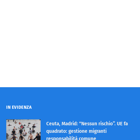
IN EVIDENZA
Ceuta, Madrid: “Nessun rischio”. UE fa
quadrato: gestione migranti
responsabilità comune