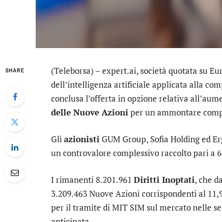
(Teleborsa) –
expert.ai
, società quotata su E
SHARE
dell’intelligenza artificiale applicata alla c
conclusa l’offerta in opzione relativa all’aume
delle Nuove Azioni
per un ammontare comple
Gli
azionisti
GUM Group, Sofia Holding ed Erg
un controvalore complessivo raccolto pari a 6
I rimanenti 8.201.961
Diritti Inoptati
, che d
3.209.463 Nuove Azioni corrispondenti al 11,9
per il tramite di
MIT SIM
sul mercato nelle s
anticipata.