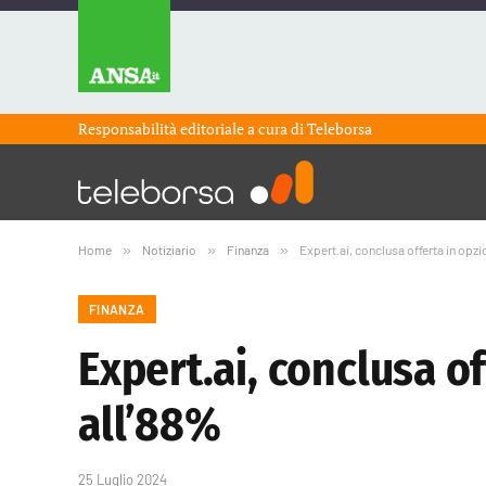
Responsabilità editoriale a cura di
Teleborsa
Home
»
Notiziario
»
Finanza
»
Expert.ai, conclusa offerta in opz
FINANZA
Expert.ai, conclusa o
all’88%
25 Luglio 2024