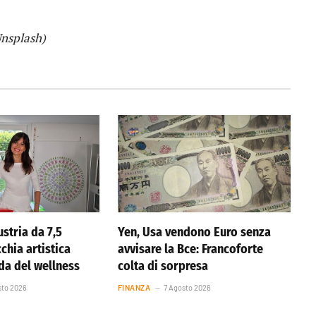
Unsplash)
stria da 7,5
Yen, Usa vendono Euro senza
cchia artistica
avvisare la Bce: Francoforte
nda del wellness
colta di sorpresa
sto 2026
FINANZA
7 Agosto 2026