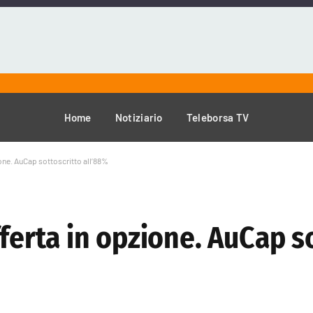
Home
Notiziario
Teleborsa TV
ione. AuCap sottoscritto all’88%
fferta in opzione. AuCap s