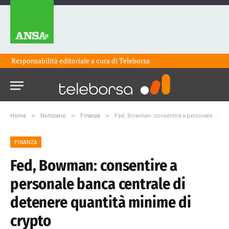
Responsabilità editoriale a cura di
Teleborsa
Home
»
Notiziario
»
Finanza
»
Fed, Bowman: consentire a personale banca centrale di detenere quantità minime di crypto
FINANZA
Fed, Bowman: consentire a
personale banca centrale di
detenere quantità minime di
crypto