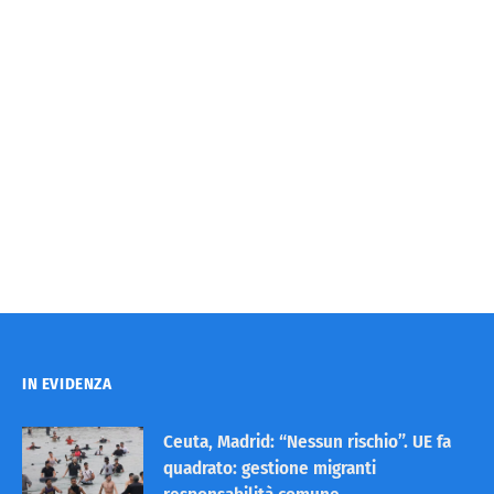
IN EVIDENZA
Ceuta, Madrid: “Nessun rischio”. UE fa
quadrato: gestione migranti