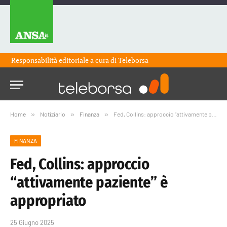
Responsabilità editoriale a cura di
Teleborsa
Home
»
Notiziario
»
Finanza
»
Fed, Collins: approccio “attivamente paziente” è appropriato
FINANZA
Fed, Collins: approccio
“attivamente paziente” è
appropriato
25 Giugno 2025