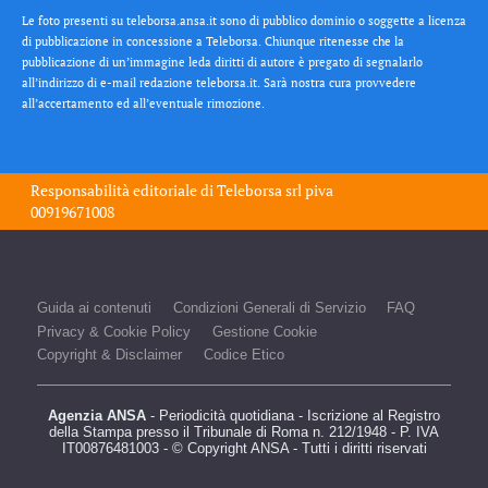
Le foto presenti su teleborsa.ansa.it sono di pubblico dominio o soggette a licenza
di pubblicazione in concessione a Teleborsa. Chiunque ritenesse che la
pubblicazione di un’immagine leda diritti di autore è pregato di segnalarlo
all’indirizzo di e-mail redazione teleborsa.it. Sarà nostra cura provvedere
all’accertamento ed all’eventuale rimozione.
Responsabilità editoriale di
Teleborsa srl
piva
00919671008
Guida ai contenuti
Condizioni Generali di Servizio
FAQ
Privacy & Cookie Policy
Gestione Cookie
Copyright & Disclaimer
Codice Etico
Agenzia ANSA
- Periodicità quotidiana - Iscrizione al Registro
della Stampa presso il Tribunale di Roma n. 212/1948 - P. IVA
IT00876481003 - © Copyright ANSA - Tutti i diritti riservati