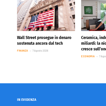
Wall Street prosegue in denaro
Ceramica, indu
sostenuta ancora dal tech
miliardi: la ni
cresce sull’o
FINANZA
7 Agosto 2026
ECONOMIA
7 Ago
IN EVIDENZA