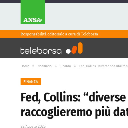
Responsabilità editoriale a cura di
Teleborsa
Home
»
Notiziario
»
Finanza
»
Fed, Collins: “diverse possibilità 
FINANZA
Fed, Collins: “diverse
raccoglieremo più dat
22 Agosto 2025