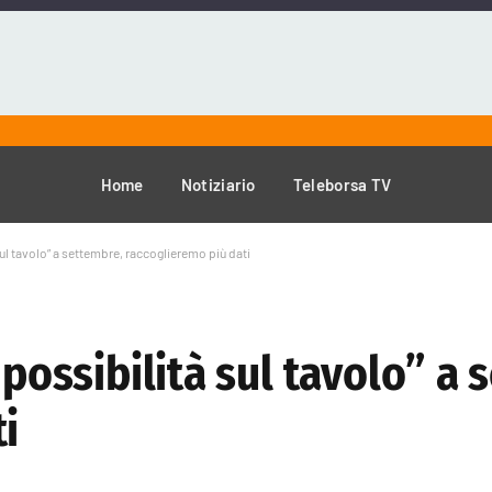
Home
Notiziario
Teleborsa TV
sul tavolo” a settembre, raccoglieremo più dati
 possibilità sul tavolo” a
i