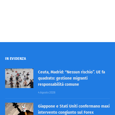
IN EVIDENZA
Ceuta, Madrid: “Nessun rischio”. UE fa
quadrato: gestione migranti
responsabilità comune
4 Agosto 2026
Giappone e Stati Uniti confermano maxi
intervento congiunto sul Forex