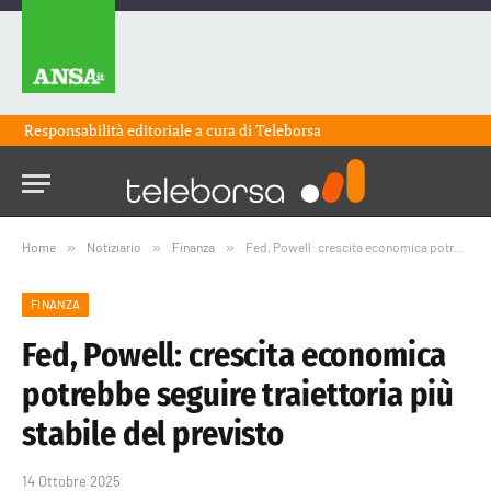
Responsabilità editoriale a cura di
Teleborsa
Home
»
Notiziario
»
Finanza
»
Fed, Powell: crescita economica potrebbe seguire traiettoria più stabile del previsto
FINANZA
Fed, Powell: crescita economica
potrebbe seguire traiettoria più
stabile del previsto
14 Ottobre 2025