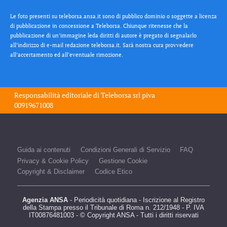
Le foto presenti su teleborsa.ansa.it sono di pubblico dominio o soggette a licenza
di pubblicazione in concessione a Teleborsa. Chiunque ritenesse che la
pubblicazione di un’immagine leda diritti di autore è pregato di segnalarlo
all’indirizzo di e-mail redazione teleborsa.it. Sarà nostra cura provvedere
all’accertamento ed all’eventuale rimozione.
Responsabilità editoriale di
Teleborsa srl
piva
00919671008
Guida ai contenuti
Condizioni Generali di Servizio
FAQ
Privacy & Cookie Policy
Gestione Cookie
Copyright & Disclaimer
Codice Etico
Agenzia ANSA
- Periodicità quotidiana - Iscrizione al Registro
della Stampa presso il Tribunale di Roma n. 212/1948 - P. IVA
IT00876481003 - © Copyright ANSA - Tutti i diritti riservati