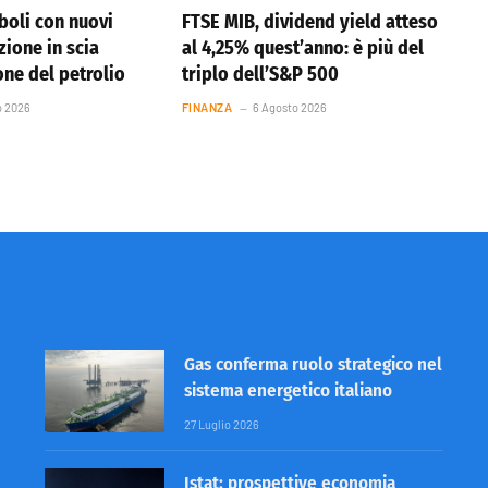
boli con nuovi
FTSE MIB, dividend yield atteso
azione in scia
al 4,25% quest’anno: è più del
one del petrolio
triplo dell’S&P 500
o 2026
FINANZA
6 Agosto 2026
Gas conferma ruolo strategico nel
sistema energetico italiano
27 Luglio 2026
Istat: prospettive economia