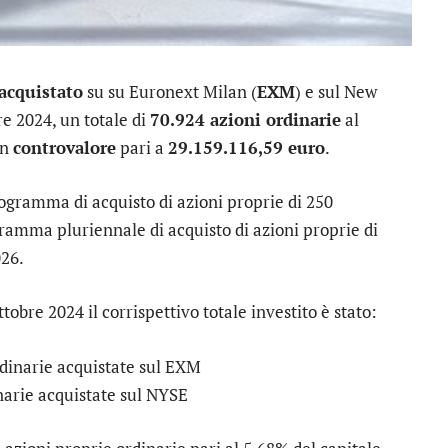
acquistato
su su Euronext Milan (
EXM
) e sul New
bre 2024, un totale di
70.924 azioni ordinarie
al
un
controvalore
pari a
29.159.116,59 euro
.
rogramma di acquisto di azioni proprie di 250
gramma pluriennale di acquisto di azioni proprie di
026.
ttobre 2024 il corrispettivo totale investito è stato:
rdinarie acquistate sul EXM
narie acquistate sul NYSE