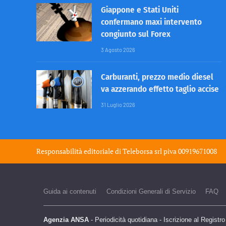
Giappone e Stati Uniti
confermano maxi intervento
congiunto sul Forex
3 Agosto 2026
Carburanti, prezzo medio diesel
va azzerando effetto taglio accise
31 Luglio 2026
Responsabilità editoriale di
Teleborsa srl
piva 00919671008
Guida ai contenuti
Condizioni Generali di Servizio
FAQ
Agenzia ANSA
- Periodicità quotidiana - Iscrizione al Registr