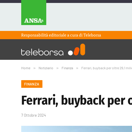
Responsabilità editoriale a cura di
Teleborsa
Home
»
Notiziario
»
Finanza
»
Ferrari, buyback per oltre 29,1 mili
FINANZA
Ferrari, buyback per o
7 Ottobre 2024