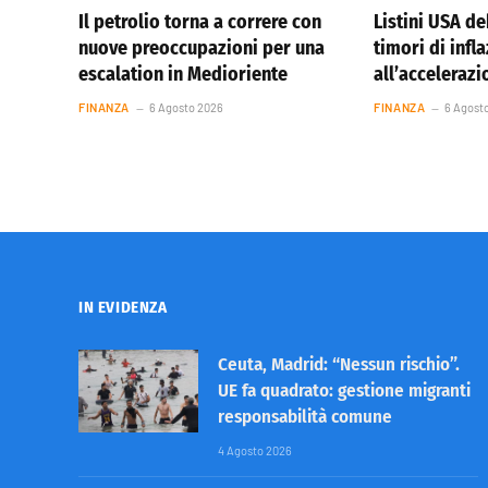
Il petrolio torna a correre con
Listini USA de
nuove preoccupazioni per una
timori di infl
escalation in Medioriente
all’accelerazi
FINANZA
6 Agosto 2026
FINANZA
6 Agost
IN EVIDENZA
Ceuta, Madrid: “Nessun rischio”.
UE fa quadrato: gestione migranti
responsabilità comune
4 Agosto 2026