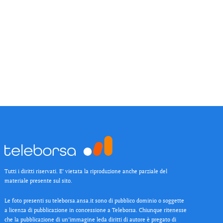
Tutti i diritti riservati. E’ vietata la riproduzione anche parziale del
materiale presente sul sito.
Le foto presenti su teleborsa.ansa.it sono di pubblico dominio o soggette
a licenza di pubblicazione in concessione a Teleborsa. Chiunque ritenesse
che la pubblicazione di un’immagine leda diritti di autore è pregato di