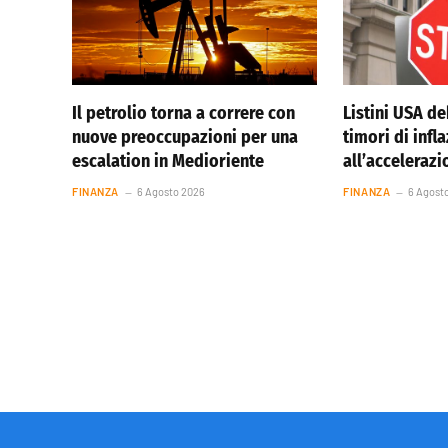
Il petrolio torna a correre con
Listini USA de
nuove preoccupazioni per una
timori di infl
escalation in Medioriente
all’accelerazi
FINANZA
6 Agosto 2026
FINANZA
6 Agost