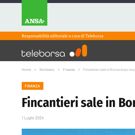
Responsabilità editoriale a cura di
Teleborsa
Home
»
Notiziario
»
Finanza
»
Fincantieri sale in Borsa dopo la 
FINANZA
Fincantieri sale in B
1 Luglio 2024