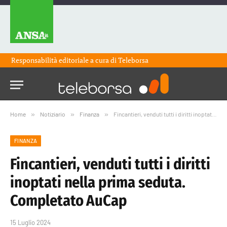
Responsabilità editoriale a cura di
Teleborsa
Home
»
Notiziario
»
Finanza
»
Fincantieri, venduti tutti i diritti inoptati nella prima seduta. Completato AuCap
FINANZA
Fincantieri, venduti tutti i diritti
inoptati nella prima seduta.
Completato AuCap
15 Luglio 2024