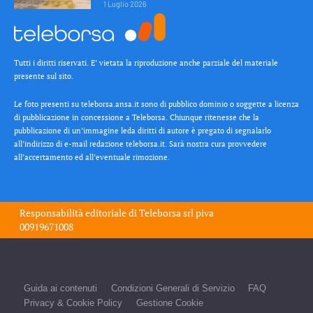
1 Luglio 2026
Tutti i diritti riservati. E’ vietata la riproduzione anche parziale del materiale
presente sul sito.
Le foto presenti su teleborsa.ansa.it sono di pubblico dominio o soggette a licenza
di pubblicazione in concessione a Teleborsa. Chiunque ritenesse che la
pubblicazione di un’immagine leda diritti di autore è pregato di segnalarlo
all’indirizzo di e-mail redazione teleborsa.it. Sarà nostra cura provvedere
all’accertamento ed all’eventuale rimozione.
Responsabilità editoriale di
Teleborsa srl
piva
00919671008
Guida ai contenuti
Condizioni Generali di Servizio
FAQ
Privacy & Cookie Policy
Gestione Cookie