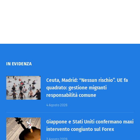
IN EVIDENZA
Ceuta, Madrid: “Nessun rischio”. UE fa
quadrato: gestione migranti
responsabilità comune
4 Agosto 2026
Giappone e Stati Uniti confermano maxi
intervento congiunto sul Forex
3 Agosto 2026