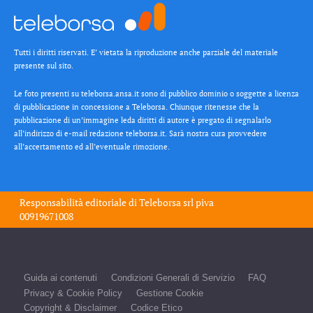
Tutti i diritti riservati. E’ vietata la riproduzione anche parziale del materiale
presente sul sito.
Le foto presenti su teleborsa.ansa.it sono di pubblico dominio o soggette a licenza
di pubblicazione in concessione a Teleborsa. Chiunque ritenesse che la
pubblicazione di un’immagine leda diritti di autore è pregato di segnalarlo
all’indirizzo di e-mail redazione teleborsa.it. Sarà nostra cura provvedere
all’accertamento ed all’eventuale rimozione.
Responsabilità editoriale di
Teleborsa srl
piva
00919671008
Guida ai contenuti
Condizioni Generali di Servizio
FAQ
Privacy & Cookie Policy
Gestione Cookie
Copyright & Disclaimer
Codice Etico