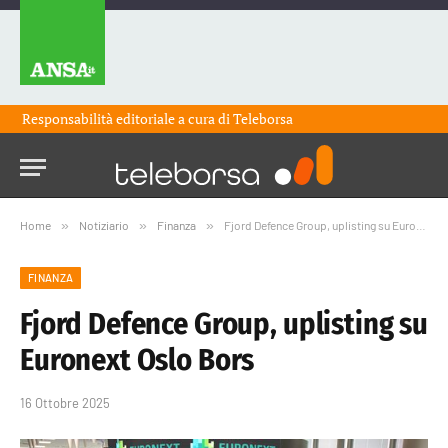
Responsabilità editoriale a cura di
Teleborsa
Home
»
Notiziario
»
Finanza
»
Fjord Defence Group, uplisting su Euronext Oslo Bors
FINANZA
Fjord Defence Group, uplisting su
Euronext Oslo Bors
16 Ottobre 2025