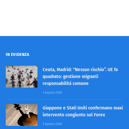
IN EVIDENZA
Ceuta, Madrid: “Nessun rischio”. UE fa
quadrato: gestione migranti
responsabilità comune
4 Agosto 2026
Giappone e Stati Uniti confermano maxi
intervento congiunto sul Forex
3 Agosto 2026