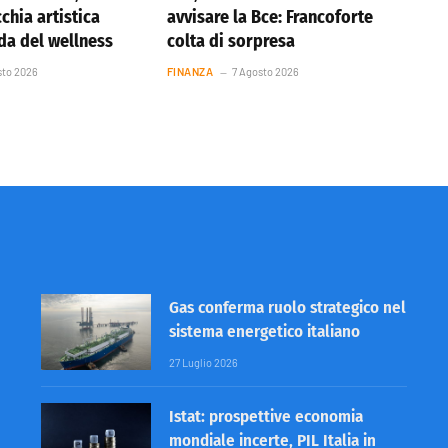
cchia artistica
avvisare la Bce: Francoforte
nda del wellness
colta di sorpresa
sto 2026
FINANZA
7 Agosto 2026
Gas conferma ruolo strategico nel
sistema energetico italiano
27 Luglio 2026
Istat: prospettive economia
mondiale incerte, PIL Italia in