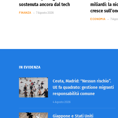
sostenuta ancora dal tech
miliardi: la ni
cresce sull’o
FINANZA
7 Agosto 2026
ECONOMIA
7 Ago
IN EVIDENZA
Ceuta, Madrid: “Nessun rischio”.
UE fa quadrato: gestione migranti
responsabilità comune
4 Agosto 2026
Giappone e Stati Uniti