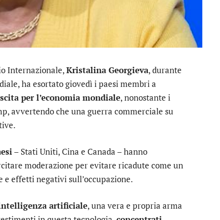
io Internazionale,
Kristalina Georgieva
, durante
diale, ha esortato giovedì i paesi membri a
escita per l’economia mondiale
, nonostante i
ump, avvertendo che una guerra commerciale su
tive.
aesi
– Stati Uniti, Cina e Canada – hanno
sercitare moderazione per evitare ricadute come un
 e effetti negativi sull’occupazione.
intelligenza artificiale
, una vera e propria arma
vestimenti in questa tecnologia,
concentrati