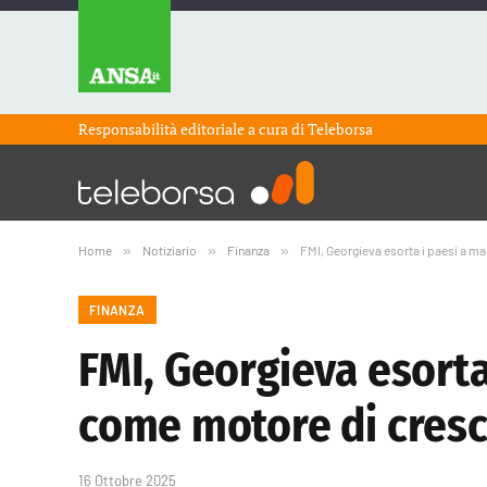
Responsabilità editoriale a cura di
Teleborsa
Home
»
Notiziario
»
Finanza
»
FMI, Georgieva esorta i paesi a m
FINANZA
FMI, Georgieva esort
come motore di cresc
16 Ottobre 2025