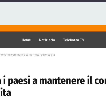
Home
Notiziario
Teleborsa TV
antenere il commercio come motore di crescita
a i paesi a mantenere il 
ita