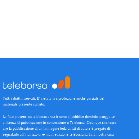
Tutti i diritti riservati. E’ vietata la riproduzione anche parziale del
materiale presente sul sito.
Le foto presenti su teleborsa.ansa.it sono di pubblico dominio o soggette
a licenza di pubblicazione in concessione a Teleborsa. Chiunque ritenesse
che la pubblicazione di un’immagine leda diritti di autore è pregato di
segnalarlo all’indirizzo di e-mail redazione teleborsa.it. Sarà nostra cura