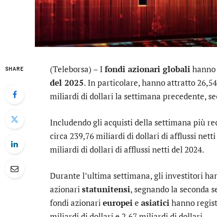
(Teleborsa) – I
fondi azionari globali
hanno 
SHARE
del 2025
. In particolare, hanno attratto 26,54 
miliardi di dollari la settimana precedente, s
Includendo gli acquisti della settimana più rec
circa 239,76 miliardi di dollari di afflussi nett
miliardi di dollari di afflussi netti del 2024.
Durante l’ultima settimana, gli investitori han
azionari
statunitensi
, segnando la seconda s
fondi azionari
europei
e
asiatici
hanno registr
miliardi di dollari e 2,67 miliardi di dollari.