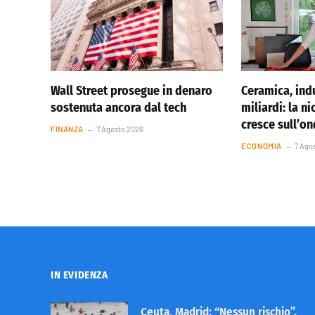
Wall Street prosegue in denaro
Ceramica, indu
sostenuta ancora dal tech
miliardi: la ni
cresce sull’o
FINANZA
7 Agosto 2026
ECONOMIA
7 Ago
IN EVIDENZA
Ceuta, Madrid: “Nessun rischio”.