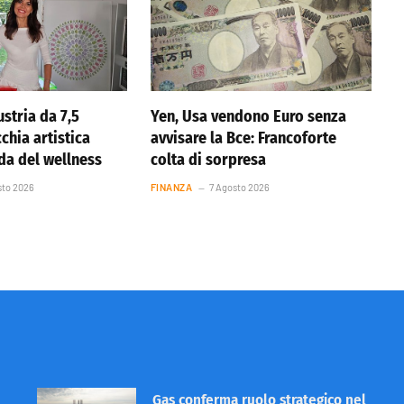
stria da 7,5
Yen, Usa vendono Euro senza
cchia artistica
avvisare la Bce: Francoforte
nda del wellness
colta di sorpresa
sto 2026
FINANZA
7 Agosto 2026
Gas conferma ruolo strategico nel