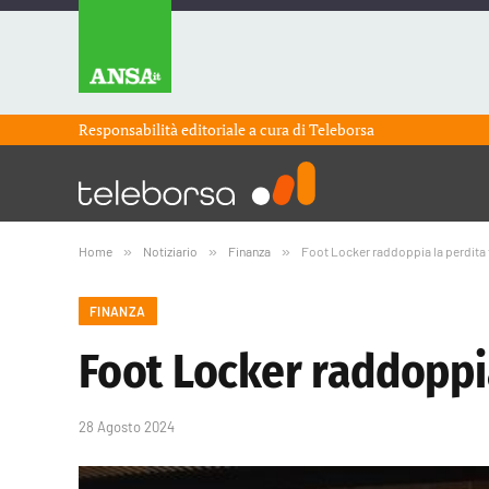
Responsabilità editoriale a cura di
Teleborsa
Home
»
Notiziario
»
Finanza
»
Foot Locker raddoppia la perdita t
FINANZA
Foot Locker raddoppia 
28 Agosto 2024