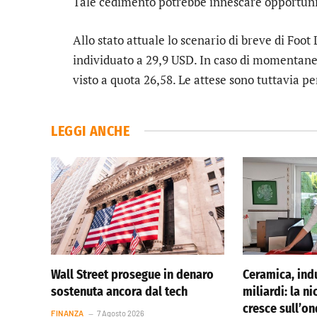
Tale cedimento potrebbe innescare opportunità
Allo stato attuale lo scenario di breve di
Foot 
individuato a 29,9 USD. In caso di momentanea
visto a quota 26,58. Le attese sono tuttavia p
LEGGI ANCHE
Wall Street prosegue in denaro
Ceramica, indu
sostenuta ancora dal tech
miliardi: la ni
cresce sull’o
FINANZA
7 Agosto 2026