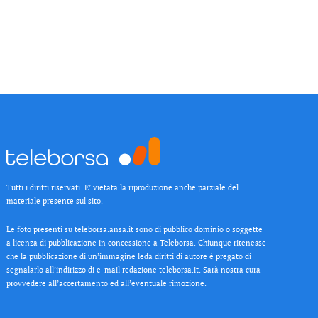
Tutti i diritti riservati. E’ vietata la riproduzione anche parziale del
materiale presente sul sito.
Le foto presenti su teleborsa.ansa.it sono di pubblico dominio o soggette
a licenza di pubblicazione in concessione a Teleborsa. Chiunque ritenesse
che la pubblicazione di un’immagine leda diritti di autore è pregato di
segnalarlo all’indirizzo di e-mail redazione teleborsa.it. Sarà nostra cura
provvedere all’accertamento ed all’eventuale rimozione.