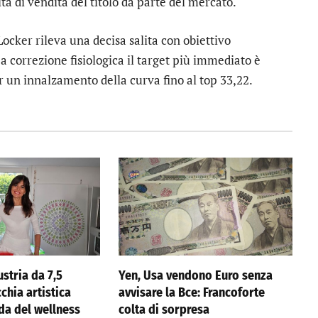
 di vendita del titolo da parte del mercato.
Locker
rileva una decisa salita con obiettivo
 correzione fisiologica il target più immediato è
er un innalzamento della curva fino al top 33,22.
stria da 7,5
Yen, Usa vendono Euro senza
cchia artistica
avvisare la Bce: Francoforte
nda del wellness
colta di sorpresa