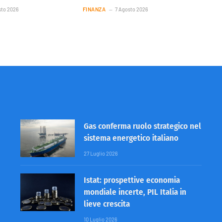
sto 2026
FINANZA
7 Agosto 2026
Gas conferma ruolo strategico nel
sistema energetico italiano
27 Luglio 2026
Istat: prospettive economia
mondiale incerte, PIL Italia in
lieve crescita
10 Luglio 2026