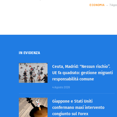
ECONOMIA
7 Ago
IN EVIDENZA
Ceuta, Madrid: “Nessun rischio”.
UE fa quadrato: gestione migranti
responsabilità comune
4 Agosto 2026
Giappone e Stati Uniti
confermano maxi intervento
congiunto sul Forex