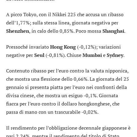
A picco
Tokyo
, con il
Nikkei 225
che accusa un ribasso
dell’1,77%; sulla stessa linea, giornata negativa per
Shenzhen
, in calo dello 0,85%. Poco mossa
Shanghai
.
Pressoché invariato
Hong Kong
(-0,12%); variazioni
negative per
Seul
(-0,81%). Chiuse
Mumbai
e
Sydney
.
Contenuto ribasso per l’
euro contro la valuta nipponica
,
che mostra una flessione dello 0,66%. La giornata del 25
gennaio si presenta piatta per l’
euro nei confronti della
divisa cinese
, che mostra un esiguo -0,1%. Giornata
fiacca per l’
euro contro il dollaro hongkonghese
, che
passa di mano con un trascurabile -0,02%.
Il rendimento per l’
obbligazione decennale giapponese
è
pari 2,24%, mentre il rendimento del
titolo di Stato