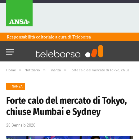
Responsabilità editoriale a cura di
Teleborsa
Home
»
Notiziario
»
Finanza
»
Forte calo del mercato di Tokyo, chiuse Mumbai e Sydney
FINANZA
Forte calo del mercato di Tokyo,
chiuse Mumbai e Sydney
26 Gennaio 2026