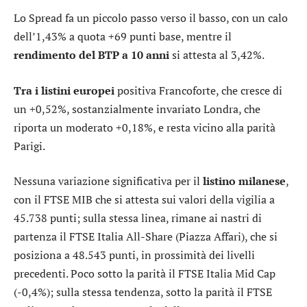
Lo
Spread
fa un piccolo passo verso il basso, con un calo
dell’1,43% a quota +69 punti base, mentre il
rendimento del BTP a 10 anni
si attesta al 3,42%.
Tra i listini europei
positiva
Francoforte
, che cresce di
un +0,52%, sostanzialmente invariato
Londra
, che
riporta un moderato +0,18%, e resta vicino alla parità
Parigi
.
Nessuna variazione significativa per il
listino milanese
,
con il
FTSE MIB
che si attesta sui valori della vigilia a
45.738 punti; sulla stessa linea, rimane ai nastri di
partenza il
FTSE Italia All-Share
(
Piazza Affari
), che si
posiziona a 48.543 punti, in prossimità dei livelli
precedenti. Poco sotto la parità il
FTSE Italia Mid Cap
(-0,4%); sulla stessa tendenza, sotto la parità il
FTSE