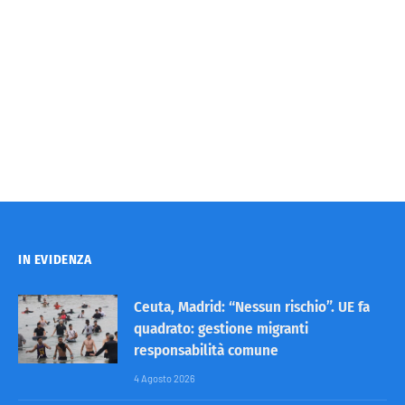
IN EVIDENZA
Ceuta, Madrid: “Nessun rischio”. UE fa
quadrato: gestione migranti
responsabilità comune
4 Agosto 2026