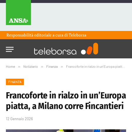
Responsabilità editoriale a cura di
Teleborsa
Home
»
Notiziario
»
Finanza
»
Francoforte in rialzo in un’Europa piatta, a Milano corre Fincantieri
FINANZA
Francoforte in rialzo in un’Europa
piatta, a Milano corre Fincantieri
12 Gennaio 2026