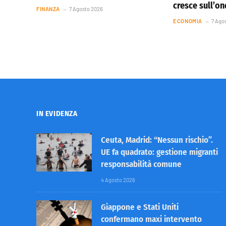
cresce sull’o
FINANZA
7 Agosto 2026
ECONOMIA
7 Ago
IN EVIDENZA
Ceuta, Madrid: “Nessun rischio”.
UE fa quadrato: gestione migranti
responsabilità comune
4 Agosto 2026
Giappone e Stati Uniti
confermano maxi intervento