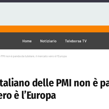
Home
Notiziario
Teleborsa TV
 PMI non è panda da tutelare, il mercato vero è l’Europa
italiano delle PMI non è 
ero è l’Europa