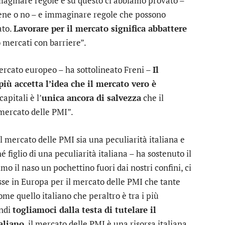
maginare regole e su questo ci abbiamo provato –
 bene o no – e immaginare regole che possono
ato.
Lavorare per il mercato significa abbattere
 mercati con barriere”.
 mercato europeo – ha sottolineato Freni –
Il
iù accetta l’idea che il mercato vero è
apitali è l’
unica ancora di salvezza
che il
 mercato delle PMI”.
l mercato delle PMI sia una peculiarità italiana e
 figlio di una peculiarità italiana – ha sostenuto il
mo il naso un pochettino fuori dai nostri confini, ci
se in Europa per il mercato delle PMI che tante
me quello italiano che peraltro è tra i più
indi
togliamoci dalla testa di tutelare il
aliano
, il mercato delle PMI è una risorsa italiana