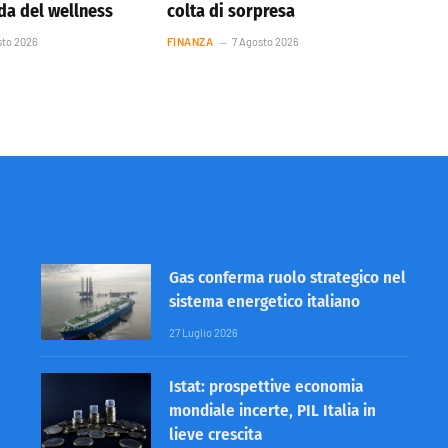
nda del wellness
colta di sorpresa
sto 2026
FINANZA
7 Agosto 2026
Gas conferma ruolo strategico nel
sistema energetico italiano
27 Luglio 2026
Istat: prospettive economia
mondiale incerte, PIL Italia in
lieve crescita