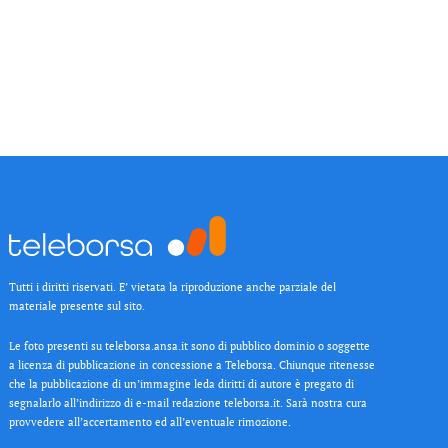
Tutti i diritti riservati. E’ vietata la riproduzione anche parziale del
materiale presente sul sito.
Le foto presenti su teleborsa.ansa.it sono di pubblico dominio o soggette
a licenza di pubblicazione in concessione a Teleborsa. Chiunque ritenesse
che la pubblicazione di un’immagine leda diritti di autore è pregato di
segnalarlo all’indirizzo di e-mail redazione teleborsa.it. Sarà nostra cura
provvedere all’accertamento ed all’eventuale rimozione.