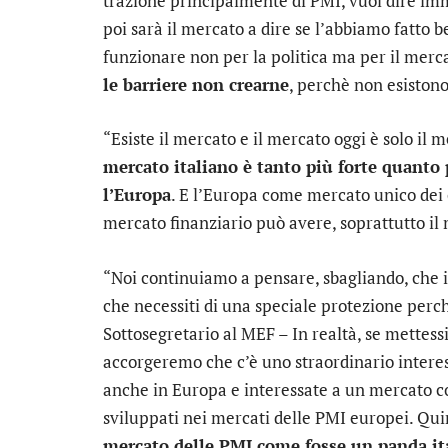
trazione principalmente di PMI, vuol dire im
poi sarà il mercato a dire se l’abbiamo fatto
funzionare non per la politica ma per il merc
le barriere non crearne
, perchè non esistono
“Esiste il mercato e il mercato oggi è solo il
mercato italiano è tanto più forte quanto p
l’Europa
. E l’Europa come mercato unico dei c
mercato finanziario può avere, soprattutto il
“Noi continuiamo a pensare, sbagliando, che i
che necessiti di una speciale protezione perché
Sottosegretario al MEF – In realtà, se mettessi
accorgeremo che c’è uno straordinario interes
anche in Europa e interessate a un mercato co
sviluppati nei mercati delle PMI europei. Qu
mercato delle PMI come fosse un panda it