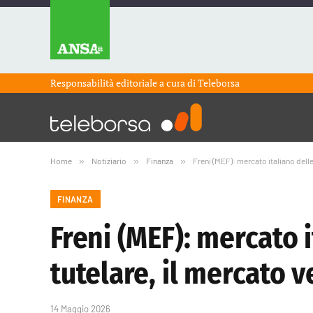
Responsabilità editoriale a cura di
Teleborsa
Home
»
Notiziario
»
Finanza
»
Freni (MEF): mercato italiano delle
FINANZA
Freni (MEF): mercato 
tutelare, il mercato v
14 Maggio 2026