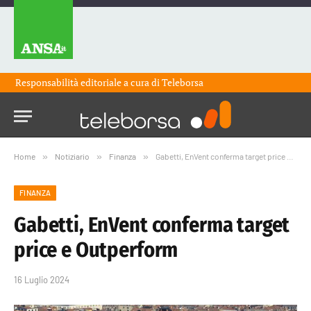
Responsabilità editoriale a cura di
Teleborsa
Home
»
Notiziario
»
Finanza
»
Gabetti, EnVent conferma target price e Outperform
FINANZA
Gabetti, EnVent conferma target
price e Outperform
16 Luglio 2024