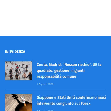
IN EVIDENZA
Ceuta, Madrid: “Nessun rischio”. UE fa
quadrato: gestione migranti
responsabilità comune
4 Agosto 2026
Giappone e Stati Uniti confermano maxi
intervento congiunto sul Forex