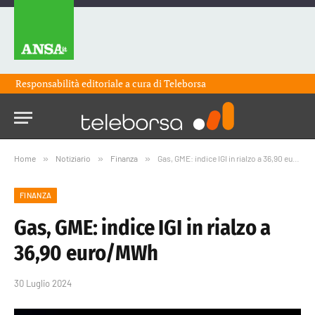
Responsabilità editoriale a cura di
Teleborsa
Home
»
Notiziario
»
Finanza
»
Gas, GME: indice IGI in rialzo a 36,90 euro/MWh
FINANZA
Gas, GME: indice IGI in rialzo a
36,90 euro/MWh
30 Luglio 2024