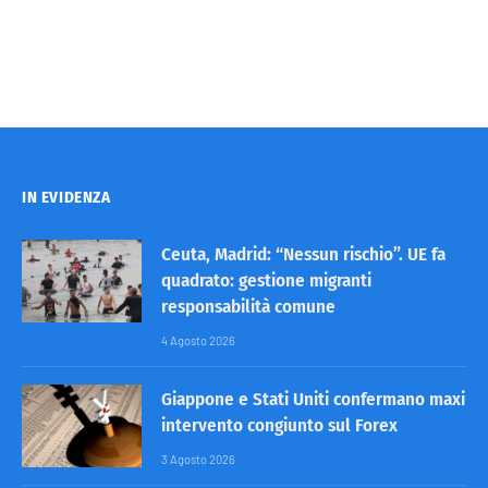
IN EVIDENZA
Ceuta, Madrid: “Nessun rischio”. UE fa
quadrato: gestione migranti
responsabilità comune
4 Agosto 2026
Giappone e Stati Uniti confermano maxi
intervento congiunto sul Forex
3 Agosto 2026