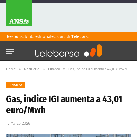
Responsabilità editoriale a cura di
Teleborsa
Home
»
Notiziario
»
Finanza
»
Gas, indice IGI aumenta a 43,01 euro/Mwh
FINANZA
Gas, indice IGI aumenta a 43,01
euro/Mwh
17 Marzo 2025