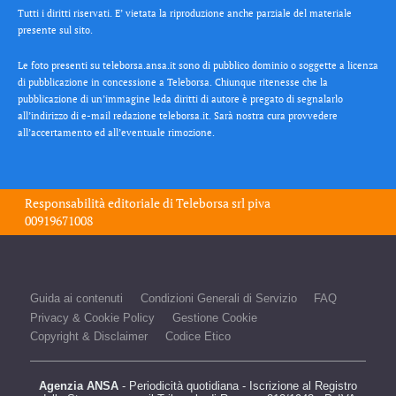
Tutti i diritti riservati. E’ vietata la riproduzione anche parziale del materiale
presente sul sito.
Le foto presenti su teleborsa.ansa.it sono di pubblico dominio o soggette a licenza
di pubblicazione in concessione a Teleborsa. Chiunque ritenesse che la
pubblicazione di un’immagine leda diritti di autore è pregato di segnalarlo
all’indirizzo di e-mail redazione teleborsa.it. Sarà nostra cura provvedere
all’accertamento ed all’eventuale rimozione.
Responsabilità editoriale di
Teleborsa srl
piva
00919671008
Guida ai contenuti
Condizioni Generali di Servizio
FAQ
Privacy & Cookie Policy
Gestione Cookie
Copyright & Disclaimer
Codice Etico
Agenzia ANSA
- Periodicità quotidiana - Iscrizione al Registro