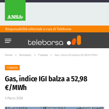
Responsabilità editoriale a cura di
Teleborsa
Home
»
Notiziario
»
Finanza
»
Gas, indice IGI balza a 52,98 €/MWh
FINANZA
Gas, indice IGI balza a 52,98
€/MWh
4 Marzo 2026