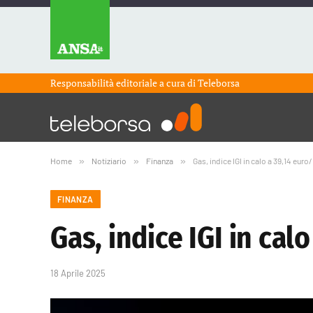
Responsabilità editoriale a cura di
Teleborsa
Home
»
Notiziario
»
Finanza
»
Gas, indice IGI in calo a 39,14 eu
FINANZA
Gas, indice IGI in ca
18 Aprile 2025