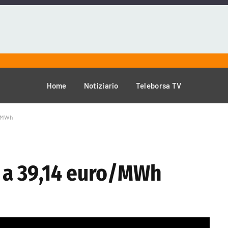
Home
Notiziario
Teleborsa TV
ro/MWh
lo a 39,14 euro/MWh