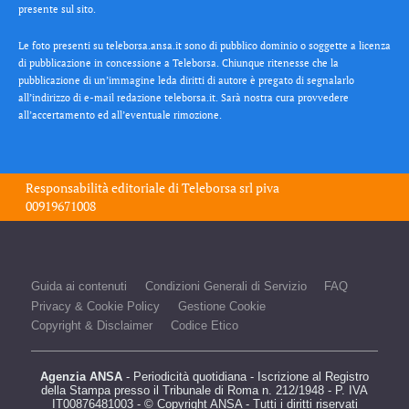
presente sul sito.
Le foto presenti su teleborsa.ansa.it sono di pubblico dominio o soggette a licenza
di pubblicazione in concessione a Teleborsa. Chiunque ritenesse che la
pubblicazione di un’immagine leda diritti di autore è pregato di segnalarlo
all’indirizzo di e-mail redazione teleborsa.it. Sarà nostra cura provvedere
all’accertamento ed all’eventuale rimozione.
Responsabilità editoriale di
Teleborsa srl
piva
00919671008
Guida ai contenuti
Condizioni Generali di Servizio
FAQ
Privacy & Cookie Policy
Gestione Cookie
Copyright & Disclaimer
Codice Etico
Agenzia ANSA
- Periodicità quotidiana - Iscrizione al Registro
della Stampa presso il Tribunale di Roma n. 212/1948 - P. IVA
IT00876481003 - © Copyright ANSA - Tutti i diritti riservati