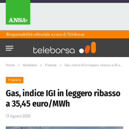
Responsabilità editoriale a cura di
Teleborsa
Home
»
Notiziario
»
Finanza
»
Gas, indice IGI in leggero ribasso a 35,45 euro/MWh
FINANZA
Gas, indice IGI in leggero ribasso
a 35,45 euro/MWh
13 Agosto 2025