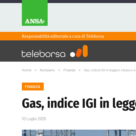
Responsabilità editoriale a cura di
Teleborsa
Home
»
Notiziario
»
Finanza
»
Gas, indice IGI in leggero ribasso
FINANZA
Gas, indice IGI in le
10 Luglio 2025