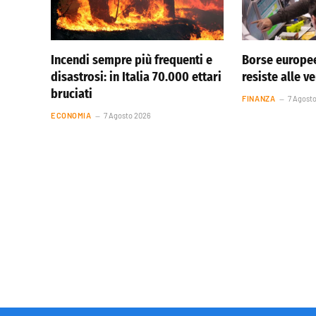
Incendi sempre più frequenti e
Borse europee
disastrosi: in Italia 70.000 ettari
resiste alle v
bruciati
FINANZA
7 Agost
ECONOMIA
7 Agosto 2026