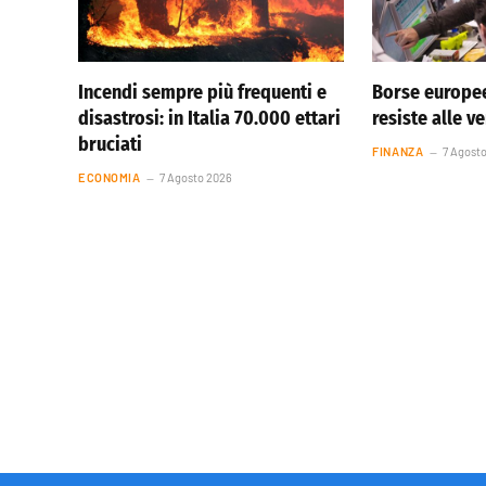
Incendi sempre più frequenti e
Borse europee
disastrosi: in Italia 70.000 ettari
resiste alle v
bruciati
FINANZA
7 Agost
ECONOMIA
7 Agosto 2026