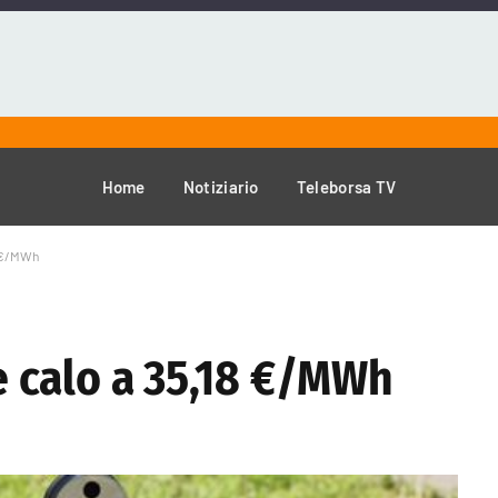
Home
Notiziario
Teleborsa TV
18 €/MWh
ve calo a 35,18 €/MWh