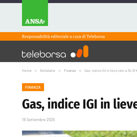
Responsabilità editoriale a cura di
Teleborsa
Home
»
Notiziario
»
Finanza
»
Gas, indice IGI in lieve calo a 35,
FINANZA
Gas, indice IGI in lie
19 Settembre 2025