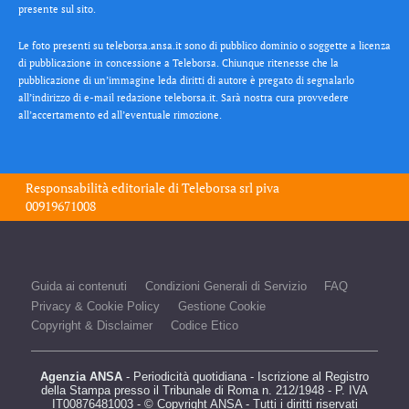
presente sul sito.
Le foto presenti su teleborsa.ansa.it sono di pubblico dominio o soggette a licenza
di pubblicazione in concessione a Teleborsa. Chiunque ritenesse che la
pubblicazione di un’immagine leda diritti di autore è pregato di segnalarlo
all’indirizzo di e-mail redazione teleborsa.it. Sarà nostra cura provvedere
all’accertamento ed all’eventuale rimozione.
Responsabilità editoriale di
Teleborsa srl
piva
00919671008
Guida ai contenuti
Condizioni Generali di Servizio
FAQ
Privacy & Cookie Policy
Gestione Cookie
Copyright & Disclaimer
Codice Etico
Agenzia ANSA
- Periodicità quotidiana - Iscrizione al Registro
della Stampa presso il Tribunale di Roma n. 212/1948 - P. IVA
IT00876481003 - © Copyright ANSA - Tutti i diritti riservati