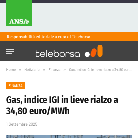
Responsabilità editoriale a cura di
Teleborsa
Home
»
Notiziario
»
Finanza
»
Gas, indice IGI in lieve rialzo a 34,80 euro/MWh
FINANZA
Gas, indice IGI in lieve rialzo a
34,80 euro/MWh
1 Settembre 2025