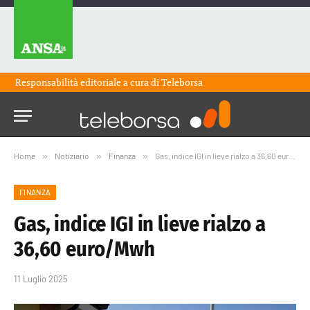
Responsabilità editoriale a cura di
Teleborsa
Home
»
Notiziario
»
Finanza
»
Gas, indice IGI in lieve rialzo a 36,60 euro/Mwh
FINANZA
Gas, indice IGI in lieve rialzo a
36,60 euro/Mwh
11 Luglio 2025