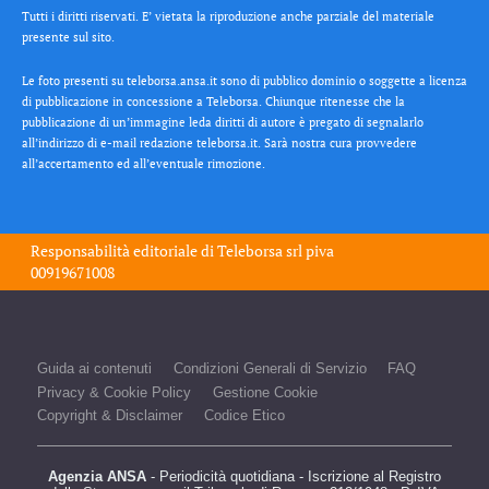
Tutti i diritti riservati. E’ vietata la riproduzione anche parziale del materiale
presente sul sito.
Le foto presenti su teleborsa.ansa.it sono di pubblico dominio o soggette a licenza
di pubblicazione in concessione a Teleborsa. Chiunque ritenesse che la
pubblicazione di un’immagine leda diritti di autore è pregato di segnalarlo
all’indirizzo di e-mail redazione teleborsa.it. Sarà nostra cura provvedere
all’accertamento ed all’eventuale rimozione.
Responsabilità editoriale di
Teleborsa srl
piva
00919671008
Guida ai contenuti
Condizioni Generali di Servizio
FAQ
Privacy & Cookie Policy
Gestione Cookie
Copyright & Disclaimer
Codice Etico
Agenzia ANSA
- Periodicità quotidiana - Iscrizione al Registro