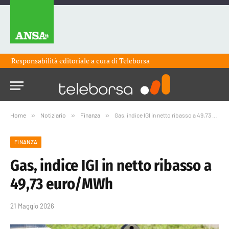
Responsabilità editoriale a cura di
Teleborsa
Home
»
Notiziario
»
Finanza
»
Gas, indice IGI in netto ribasso a 49,73 euro/MWh
FINANZA
Gas, indice IGI in netto ribasso a
49,73 euro/MWh
21 Maggio 2026