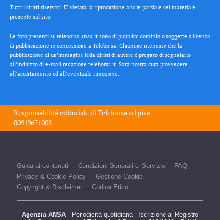
Tutti i diritti riservati. E’ vietata la riproduzione anche parziale del materiale
presente sul sito.
Le foto presenti su teleborsa.ansa.it sono di pubblico dominio o soggette a licenza
di pubblicazione in concessione a Teleborsa. Chiunque ritenesse che la
pubblicazione di un’immagine leda diritti di autore è pregato di segnalarlo
all’indirizzo di e-mail redazione teleborsa.it. Sarà nostra cura provvedere
all’accertamento ed all’eventuale rimozione.
Responsabilità editoriale di
Teleborsa srl
piva
00919671008
Guida ai contenuti
Condizioni Generali di Servizio
FAQ
Privacy & Cookie Policy
Gestione Cookie
Copyright & Disclaimer
Codice Etico
Agenzia ANSA
- Periodicità quotidiana - Iscrizione al Registro