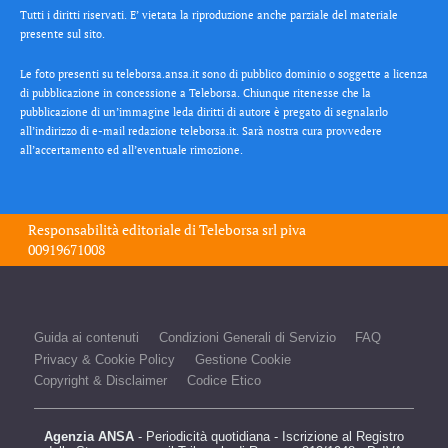
Tutti i diritti riservati. E’ vietata la riproduzione anche parziale del materiale
presente sul sito.
Le foto presenti su teleborsa.ansa.it sono di pubblico dominio o soggette a licenza
di pubblicazione in concessione a Teleborsa. Chiunque ritenesse che la
pubblicazione di un’immagine leda diritti di autore è pregato di segnalarlo
all’indirizzo di e-mail redazione teleborsa.it. Sarà nostra cura provvedere
all’accertamento ed all’eventuale rimozione.
Responsabilità editoriale di
Teleborsa srl
piva
00919671008
Guida ai contenuti
Condizioni Generali di Servizio
FAQ
Privacy & Cookie Policy
Gestione Cookie
Copyright & Disclaimer
Codice Etico
Agenzia ANSA
- Periodicità quotidiana - Iscrizione al Registro