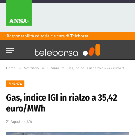
Responsabilità editoriale a cura di
Teleborsa
Home
»
Notiziario
»
Finanza
»
Gas, indice IGI in rialzo a 35,42 euro/MWh
FINANZA
Gas, indice IGI in rialzo a 35,42
euro/MWh
21 Agosto 2025