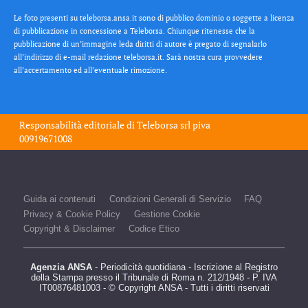
Le foto presenti su teleborsa.ansa.it sono di pubblico dominio o soggette a licenza
di pubblicazione in concessione a Teleborsa. Chiunque ritenesse che la
pubblicazione di un’immagine leda diritti di autore è pregato di segnalarlo
all’indirizzo di e-mail redazione teleborsa.it. Sarà nostra cura provvedere
all’accertamento ed all’eventuale rimozione.
Responsabilità editoriale di
Teleborsa srl
piva
00919671008
Guida ai contenuti
Condizioni Generali di Servizio
FAQ
Privacy & Cookie Policy
Gestione Cookie
Copyright & Disclaimer
Codice Etico
Agenzia ANSA
- Periodicità quotidiana - Iscrizione al Registro
della Stampa presso il Tribunale di Roma n. 212/1948 - P. IVA
IT00876481003 - © Copyright ANSA - Tutti i diritti riservati