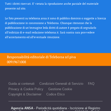
Tutti i diritti riservati. E’ vietata la riproduzione anche parziale del materiale
presente sul sito.
Le foto presenti su teleborsa.ansa.it sono di pubblico dominio o soggette a licenza
di pubblicazione in concessione a Teleborsa. Chiunque ritenesse che la
pubblicazione di un’immagine leda diritti di autore è pregato di segnalarlo
all’indirizzo di e-mail redazione teleborsa.it. Sarà nostra cura provvedere
all’accertamento ed all’eventuale rimozione.
Responsabilità editoriale di
Teleborsa srl
piva
00919671008
Guida ai contenuti
Condizioni Generali di Servizio
FAQ
Privacy & Cookie Policy
Gestione Cookie
Copyright & Disclaimer
Codice Etico
Agenzia ANSA
- Periodicità quotidiana - Iscrizione al Registro