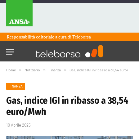
Responsabilità editoriale a cura di
Teleborsa
Home
»
Notiziario
»
Finanza
»
Gas, indice IGI in ribasso a 38,54 euro/Mwh
FINANZA
Gas, indice IGI in ribasso a 38,54
euro/Mwh
10 Aprile 2025