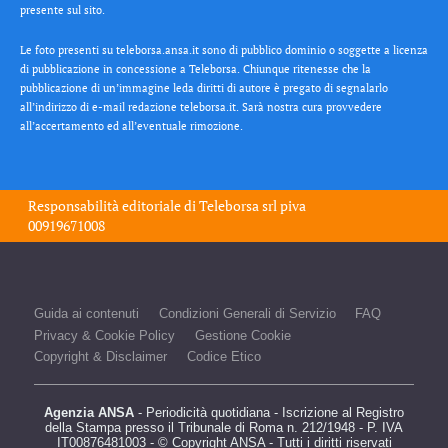
presente sul sito.
Le foto presenti su teleborsa.ansa.it sono di pubblico dominio o soggette a licenza
di pubblicazione in concessione a Teleborsa. Chiunque ritenesse che la
pubblicazione di un’immagine leda diritti di autore è pregato di segnalarlo
all’indirizzo di e-mail redazione teleborsa.it. Sarà nostra cura provvedere
all’accertamento ed all’eventuale rimozione.
Responsabilità editoriale di
Teleborsa srl
piva
00919671008
Guida ai contenuti
Condizioni Generali di Servizio
FAQ
Privacy & Cookie Policy
Gestione Cookie
Copyright & Disclaimer
Codice Etico
Agenzia ANSA
- Periodicità quotidiana - Iscrizione al Registro
della Stampa presso il Tribunale di Roma n. 212/1948 - P. IVA
IT00876481003 - © Copyright ANSA - Tutti i diritti riservati