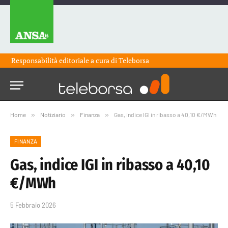
Responsabilità editoriale a cura di
Teleborsa
Home
»
Notiziario
»
Finanza
»
Gas, indice IGI in ribasso a 40,10 €/MWh
FINANZA
Gas, indice IGI in ribasso a 40,10
€/MWh
5 Febbraio 2026