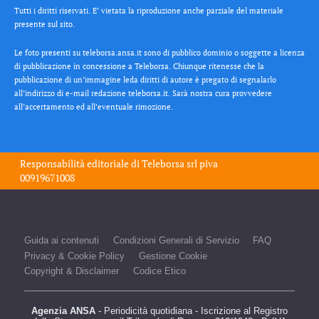
Tutti i diritti riservati. E’ vietata la riproduzione anche parziale del materiale
presente sul sito.
Le foto presenti su teleborsa.ansa.it sono di pubblico dominio o soggette a licenza
di pubblicazione in concessione a Teleborsa. Chiunque ritenesse che la
pubblicazione di un’immagine leda diritti di autore è pregato di segnalarlo
all’indirizzo di e-mail redazione teleborsa.it. Sarà nostra cura provvedere
all’accertamento ed all’eventuale rimozione.
Responsabilità editoriale di
Teleborsa srl
piva
00919671008
Guida ai contenuti
Condizioni Generali di Servizio
FAQ
Privacy & Cookie Policy
Gestione Cookie
Copyright & Disclaimer
Codice Etico
Agenzia ANSA
- Periodicità quotidiana - Iscrizione al Registro