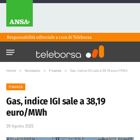
Responsabilità editoriale a cura di
Teleborsa
Home
»
Notiziario
»
Finanza
»
Gas, indice IGI sale a 38,19 euro/MWh
FINANZA
Gas, indice IGI sale a 38,19
euro/MWh
28 Agosto 2025