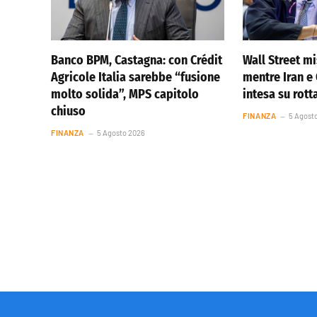
Banco BPM, Castagna: con Crédit
Wall Street m
Agricole Italia sarebbe “fusione
mentre Iran 
molto solida”, MPS capitolo
intesa su rot
chiuso
FINANZA
5 Agost
FINANZA
5 Agosto 2026