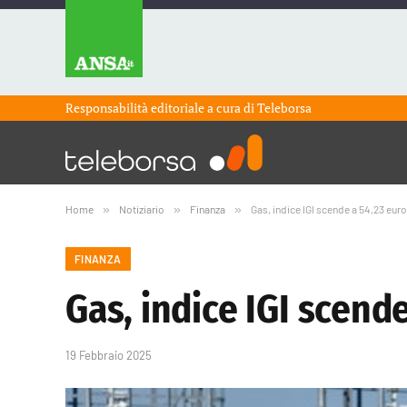
Responsabilità editoriale a cura di
Teleborsa
Home
»
Notiziario
»
Finanza
»
Gas, indice IGI scende a 54,23 eu
FINANZA
Gas, indice IGI scen
19 Febbraio 2025