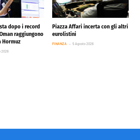
ista dopo i record
Piazza Affari incerta con gli altri
e Oman raggiungono
eurolistini
ta Hormuz
FINANZA
5 Agosto 2026
o 2026