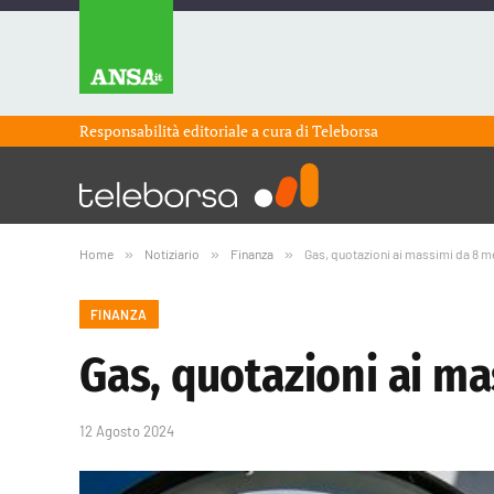
Responsabilità editoriale a cura di
Teleborsa
Home
»
Notiziario
»
Finanza
»
Gas, quotazioni ai massimi da 8 m
FINANZA
Gas, quotazioni ai ma
12 Agosto 2024