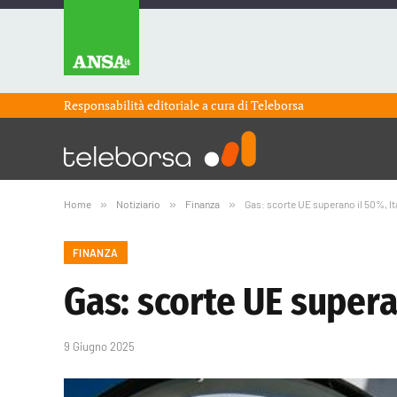
Responsabilità editoriale a cura di
Teleborsa
Home
»
Notiziario
»
Finanza
»
Gas: scorte UE superano il 50%, It
FINANZA
Gas: scorte UE supera
9 Giugno 2025