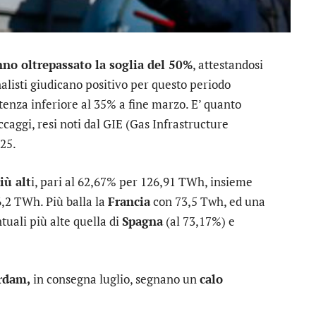
nno oltrepassato la soglia del 50%
, attestandosi
analisti giudicano positivo per questo periodo
rtenza inferiore al 35% a fine marzo. E’ quanto
ccaggi, resi noti dal GIE (Gas Infrastructure
025.
iù alt
i, pari al 62,67% per 126,91 TWh, insieme
6,2 TWh. Più balla la
Francia
con 73,5 Twh, ed una
tuali più alte quella di
Spagna
(al 73,17%) e
rdam,
in consegna luglio, segnano un
calo