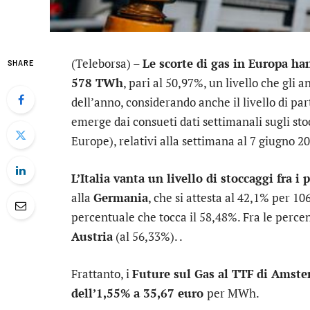
(Teleborsa) –
Le scorte di gas in Europa ha
SHARE
578 TWh
, pari al 50,97%, un livello che gli 
dell’anno, considerando anche il livello di pa
emerge dai consueti dati settimanali sugli sto
Europe), relativi alla settimana al 7 giugno 2
L’Italia vanta un livello di stoccaggi fra i p
alla
Germania
, che si attesta al 42,1% per 10
percentuale che tocca il 58,48%. Fra le percen
Austria
(al 56,33%). .
Frattanto, i
Future sul Gas al TTF
di Amste
dell’1,55% a 35,67 euro
per MWh.