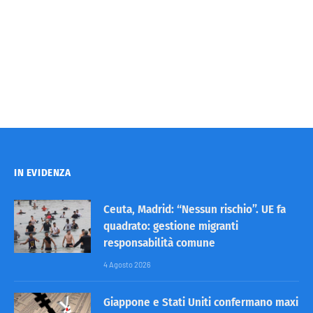
IN EVIDENZA
Ceuta, Madrid: “Nessun rischio”. UE fa
quadrato: gestione migranti
responsabilità comune
4 Agosto 2026
Giappone e Stati Uniti confermano maxi