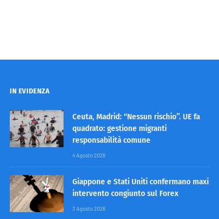
IN EVIDENZA
Ceuta, Madrid: “Nessun rischio”. UE fa
quadrato: gestione migranti
responsabilità comune
4 Agosto 2026
Giappone e Stati Uniti confermano maxi
intervento congiunto sul Forex
3 Agosto 2026