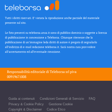
Tutti i diritti riservati. E’ vietata la riproduzione anche parziale del materiale
presente sul sito.
Le foto presenti su teleborsa.ansa.it sono di pubblico dominio o soggette a licenza
di pubblicazione in concessione a Teleborsa. Chiunque ritenesse che la
pubblicazione di un’immagine leda diritti di autore è pregato di segnalarlo
all’indirizzo di e-mail redazione teleborsa.it. Sarà nostra cura provvedere
all’accertamento ed all’eventuale rimozione.
Responsabilità editoriale di
Teleborsa srl
piva
00919671008
Guida ai contenuti
Condizioni Generali di Servizio
FAQ
Privacy & Cookie Policy
Gestione Cookie
Copyright & Disclaimer
Codice Etico