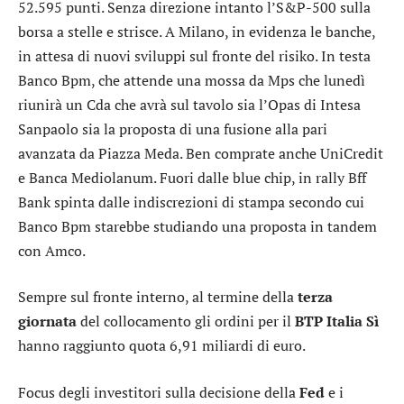
52.595 punti. Senza direzione intanto l’
S&P-500
sulla
borsa a stelle e strisce. A Milano, in evidenza le banche,
in attesa di nuovi sviluppi sul fronte del risiko. In testa
Banco Bpm
, che attende una mossa da
Mps
che lunedì
riunirà un Cda che avrà sul tavolo sia l’Opas di
Intesa
Sanpaolo
sia la proposta di una fusione alla pari
avanzata da Piazza Meda. Ben comprate anche
UniCredit
e
Banca Mediolanum
. Fuori dalle blue chip, in rally
Bff
Bank
spinta dalle indiscrezioni di stampa secondo cui
Banco Bpm starebbe studiando una proposta in tandem
con Amco.
Sempre sul fronte interno, al termine della
terza
giornata
del collocamento gli ordini per il
BTP Italia Sì
hanno raggiunto quota 6,91 miliardi di euro.
Focus degli investitori sulla decisione della
Fed
e i