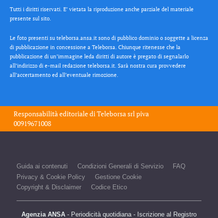
Tutti i diritti riservati. E’ vietata la riproduzione anche parziale del materiale
presente sul sito.
Le foto presenti su teleborsa.ansa.it sono di pubblico dominio o soggette a licenza
di pubblicazione in concessione a Teleborsa. Chiunque ritenesse che la
pubblicazione di un’immagine leda diritti di autore è pregato di segnalarlo
all’indirizzo di e-mail redazione teleborsa.it. Sarà nostra cura provvedere
all’accertamento ed all’eventuale rimozione.
Responsabilità editoriale di
Teleborsa srl
piva
00919671008
Guida ai contenuti
Condizioni Generali di Servizio
FAQ
Privacy & Cookie Policy
Gestione Cookie
Copyright & Disclaimer
Codice Etico
Agenzia ANSA
- Periodicità quotidiana - Iscrizione al Registro