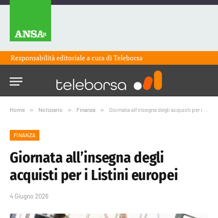
Responsabilità editoriale a cura di
Teleborsa
Home
»
Notiziario
»
Finanza
»
Giornata all’insegna degli acquisti per i Listini europei
FINANZA
Giornata all’insegna degli
acquisti per i Listini europei
4 Giugno 2026