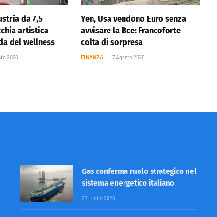
stria da 7,5
Yen, Usa vendono Euro senza
cchia artistica
avvisare la Bce: Francoforte
nda del wellness
colta di sorpresa
sto 2026
FINANZA
7 Agosto 2026
Gas conferma ruolo strategico nel
sistema energetico italiano
27 Luglio 2026