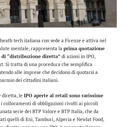
 heath tech italiana con sede a Firenze e attiva nel
salute mentale, rappresenta la
prima quotazione
o di “distribuzione diretta”
di azioni in IPO,
xt
. Si tratta di una procedura che semplifica
sentendo alle imprese che decidono di quotarsi a
armio dei cittadini italiani.
e diretta, le
IPO aperte al retail sono rarissime
i collocamenti di obbligazioni rivolti ai piccoli
tunata serie dei BTP Valore e BTP Italia, che da
ati quelli di
Eni
,
Tamburi
, Alperia e
Newlat Food
,