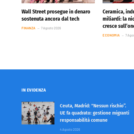
Wall Street prosegue in denaro
Ceramica, indu
sostenuta ancora dal tech
miliardi: la ni
cresce sull’o
FINANZA
7 Agosto 2026
ECONOMIA
7 Ago
IN EVIDENZA
Ceuta, Madrid: “Nessun rischio”.
UE fa quadrato: gestione migranti
responsabilità comune
4 Agosto 2026