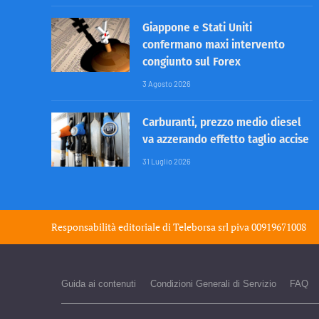
Giappone e Stati Uniti
confermano maxi intervento
congiunto sul Forex
3 Agosto 2026
Carburanti, prezzo medio diesel
va azzerando effetto taglio accise
31 Luglio 2026
Responsabilità editoriale di
Teleborsa srl
piva 00919671008
Guida ai contenuti
Condizioni Generali di Servizio
FAQ