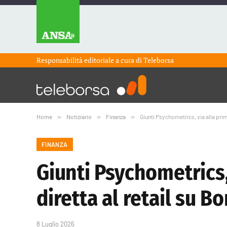
Responsabilità editoriale a cura di
Teleborsa
Home
»
Notiziario
»
Finanza
»
Giunti Psychometrics, via alla prim
FINANZA
Giunti Psychometrics,
diretta al retail su Bo
8 Luglio 2026