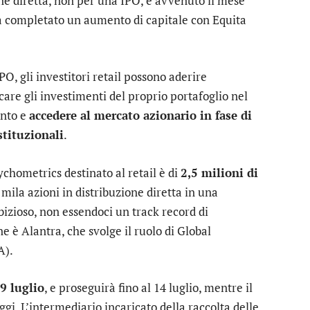
zione diretta, non per una IPO, è avvenuto il mese
ha completato un aumento di capitale con
Equita
IPO, gli investitori retail possono aderire
icare gli investimenti del proprio portafoglio nel
ento e
accedere al mercato azionario in fase di
stituzionali
.
ychometrics destinato al retail è di
2,5 milioni di
ila azioni in distribuzione diretta in una
bizioso, non essendoci un track record di
one è
Alantra
, che svolge il ruolo di Global
A).
9 luglio
, e proseguirà fino al 14 luglio, mentre il
oggi. L’intermediario incaricato della raccolta delle