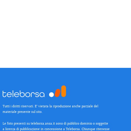
Tutti i diritti riservati. E’ vietata la riproduzione anche parziale del
materiale presente sul sito.
Le foto presenti su teleborsa.ansa.it sono di pubblico dominio o soggette
a licenza di pubblicazione in concessione a Teleborsa. Chiunque ritenesse