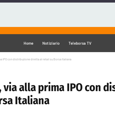
Home
Notiziario
Teleborsa TV
a IPO con distribuzione diretta al retail su Borsa Italiana
 via alla prima IPO con di
rsa Italiana