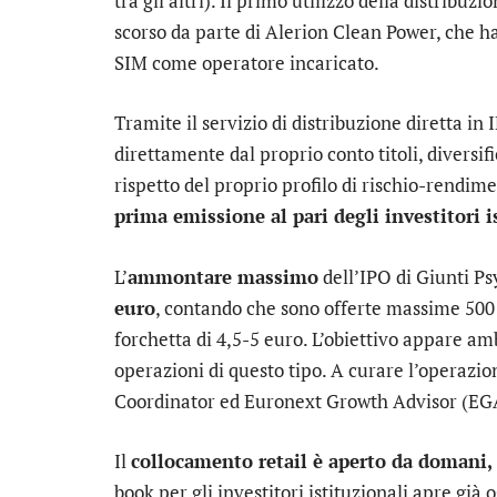
tra gli altri). Il primo utilizzo della distribu
scorso da parte di
Alerion Clean Power
, che 
SIM
come operatore incaricato.
Tramite il servizio di distribuzione diretta in 
direttamente dal proprio conto titoli, diversif
rispetto del proprio profilo di rischio-rendim
prima emissione al pari degli investitori i
L’
ammontare massimo
dell’IPO di Giunti Ps
euro
, contando che sono offerte massime 500 m
forchetta di 4,5-5 euro. L’obiettivo appare am
operazioni di questo tipo. A curare l’operazi
Coordinator ed Euronext Growth Advisor (EG
Il
collocamento retail è aperto da domani, 
book per gli investitori istituzionali apre già 