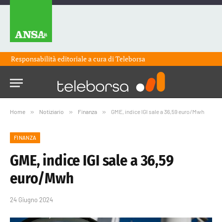
Responsabilità editoriale a cura di
Teleborsa
Home
»
Notiziario
»
Finanza
»
GME, indice IGI sale a 36,59 euro/Mwh
FINANZA
GME, indice IGI sale a 36,59
euro/Mwh
24 Giugno 2024