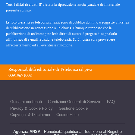
Tutti i diritti riservati. E’ vietata la riproduzione anche parziale del materiale
presente sul sito.
Le foto presenti su teleborsa.ansa.it sono di pubblico dominio o soggette a licenza
di pubblicazione in concessione a Teleborsa. Chiunque ritenesse che la
pubblicazione di un’immagine leda diritti di autore è pregato di segnalarlo
all’indirizzo di e-mail redazione teleborsa.it. Sarà nostra cura provvedere
all’accertamento ed all’eventuale rimozione.
Responsabilità editoriale di
Teleborsa srl
piva
00919671008
Guida ai contenuti
Condizioni Generali di Servizio
FAQ
Privacy & Cookie Policy
Gestione Cookie
Copyright & Disclaimer
Codice Etico
Agenzia ANSA
- Periodicità quotidiana - Iscrizione al Registro